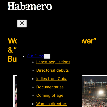
World Premiere de “Clever”
& “El Acompañante” in
Our Films
Busan
Latest acquisitions
Directorial debuts
Indies from Cuba
Documentaries
Coming of age
Women directors