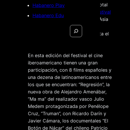
estrenos internacionales, de un total
Habanero Play
de 304 films de 75 países del
Festival
Habanero Edu
de Busán
, el más importante de Asia
que comienza hoy en la ciudad
Search
portuaria de Corea y que va hasta el
día 10 de octubre.
En esta edición del festival el cine
iberoamericano tienen una gran
participación, con 8 films españoles y
una dezena de latinoamericanos entre
los que se encuentran: “Regresión”, la
nueva obra de Alejandro Amenábar,
“Ma ma” del realizador vasco Julio
Medem protagonizada por Penélope
Cruz, “Truman”, con Ricardo Darín y
Javier Cámara, los documentales “El
Botón de Nácar” del chileno Patricio