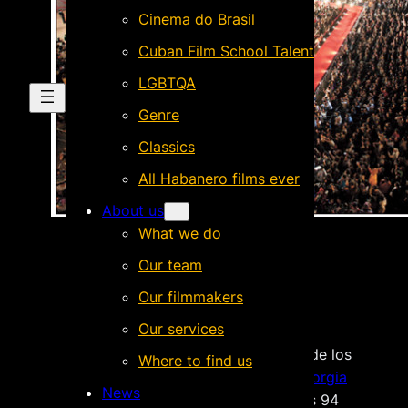
Cinema do Brasil
Cuban Film School Talent
LGBTQA
Genre
Classics
All Habanero films ever
About us
What we do
Español
Our team
English
Português
Our filmmakers
Our services
“
El acompañante
“, de realizador
cubano
Pavel Giroud
y “
Clever
” de los
Where to find us
directores uruguayos
Federico Borgia
News
y Guillermo Madeiro
son 2 de los 94